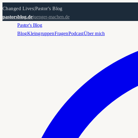
Changed Lives
|
Pastor's Blog
pastorsblog.de
juenger-machen.de
Pastor's Blog
Blog
Kleingruppen
Fragen
Podcast
Über mich