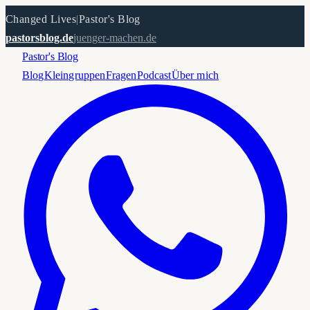
Changed Lives
|
Pastor's Blog
pastorsblog.de
juenger-machen.de
Pastor's Blog
Blog
Kleingruppen
Fragen
Podcast
Über mich