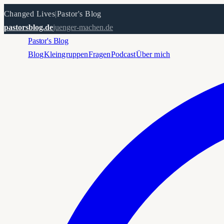
Changed Lives
|
Pastor's Blog
pastorsblog.de
juenger-machen.de
Pastor's Blog
Blog
Kleingruppen
Fragen
Podcast
Über mich