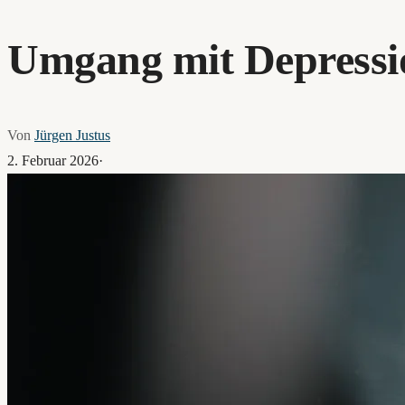
Umgang mit Depressi
Von
Jürgen Justus
2. Februar 2026
·