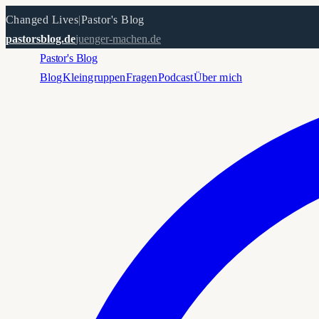
Changed Lives
|
Pastor's Blog
pastorsblog.de
juenger-machen.de
Pastor's Blog
Blog
Kleingruppen
Fragen
Podcast
Über mich