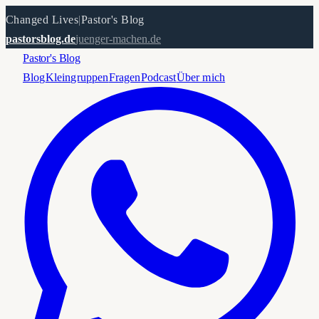
Changed Lives
|
Pastor's Blog
pastorsblog.de
juenger-machen.de
Pastor's Blog
Blog
Kleingruppen
Fragen
Podcast
Über mich