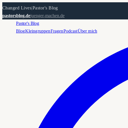
Changed Lives
|
Pastor's Blog
pastorsblog.de
juenger-machen.de
Pastor's Blog
Blog
Kleingruppen
Fragen
Podcast
Über mich