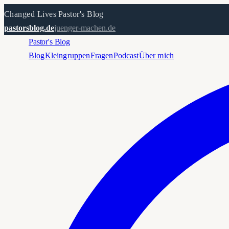
Changed Lives
|
Pastor's Blog
pastorsblog.de
juenger-machen.de
Pastor's Blog
Blog
Kleingruppen
Fragen
Podcast
Über mich