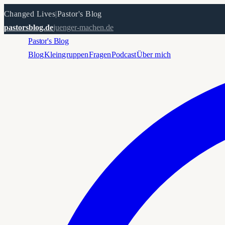
Changed Lives
|
Pastor's Blog
pastorsblog.de
juenger-machen.de
Pastor's Blog
Blog
Kleingruppen
Fragen
Podcast
Über mich