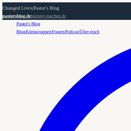
Changed Lives
|
Pastor's Blog
pastorsblog.de
juenger-machen.de
Pastor's Blog
Blog
Kleingruppen
Fragen
Podcast
Über mich