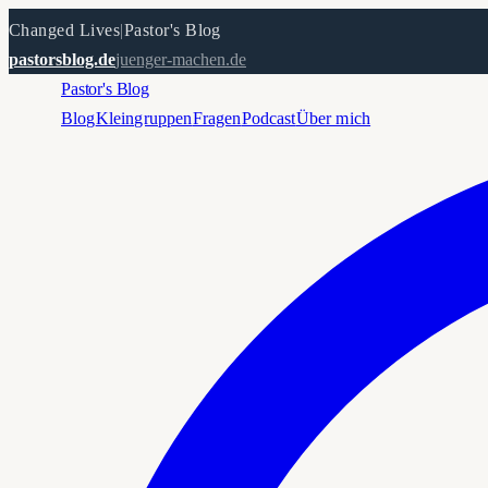
Changed Lives
|
Pastor's Blog
pastorsblog.de
juenger-machen.de
Pastor's Blog
Blog
Kleingruppen
Fragen
Podcast
Über mich