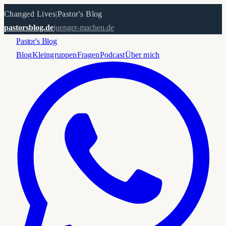
Changed Lives
|
Pastor's Blog
pastorsblog.de
juenger-machen.de
Pastor's Blog
Blog
Kleingruppen
Fragen
Podcast
Über mich