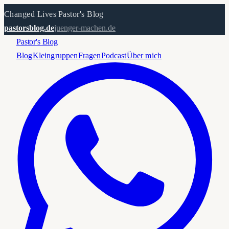
Changed Lives
|
Pastor's Blog
pastorsblog.de
juenger-machen.de
Pastor's Blog
Blog
Kleingruppen
Fragen
Podcast
Über mich