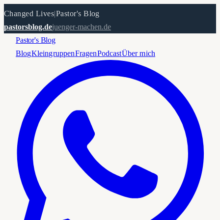
Changed Lives
|
Pastor's Blog
pastorsblog.de
juenger-machen.de
Pastor's Blog
Blog
Kleingruppen
Fragen
Podcast
Über mich