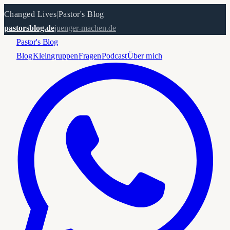
Changed Lives
|
Pastor's Blog
pastorsblog.de
juenger-machen.de
Pastor's Blog
Blog
Kleingruppen
Fragen
Podcast
Über mich